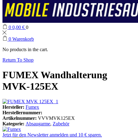
0
0,00
€
0
0
Warenkorb
No products in the cart.
Return To Shop
FUMEX Wandhalterung
MVK-125EX
Hersteller:
Fumex
Herstellernummer:
Artikelnummer:
VVVMVK125EX
Kategorie:
Absaugarme
,
Zubehör
Jetzt für den Newsletter anmelden und 10 € sparen.