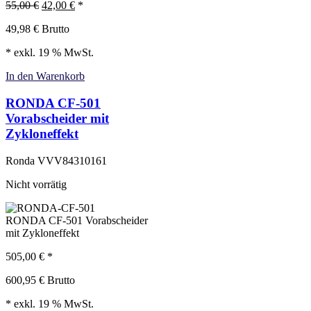
55,00
€
42,00
€
*
49,98
€
Brutto
* exkl. 19 % MwSt.
In den Warenkorb
RONDA CF-501
Vorabscheider mit
Zykloneffekt
Ronda
VVV84310161
Nicht vorrätig
RONDA CF-501 Vorabscheider
mit Zykloneffekt
505,00
€
*
600,95
€
Brutto
* exkl. 19 % MwSt.