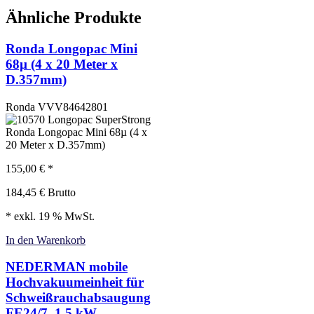
Ähnliche Produkte
Ronda Longopac Mini
68µ (4 x 20 Meter x
D.357mm)
Ronda
VVV84642801
Ronda Longopac Mini 68µ (4 x
20 Meter x D.357mm)
155,00
€
*
184,45
€
Brutto
* exkl. 19 % MwSt.
In den Warenkorb
NEDERMAN mobile
Hochvakuumeinheit für
Schweißrauchabsaugung
FE24/7, 1.5 kW