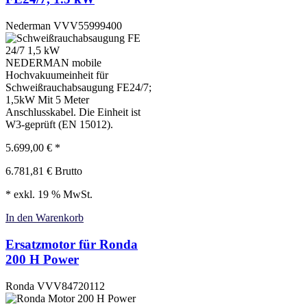
Nederman
VVV55999400
NEDERMAN mobile
Hochvakuumeinheit für
Schweißrauchabsaugung FE24/7;
1,5kW Mit 5 Meter
Anschlusskabel. Die Einheit ist
W3-geprüft (EN 15012).
5.699,00
€
*
6.781,81
€
Brutto
* exkl. 19 % MwSt.
In den Warenkorb
Ersatzmotor für Ronda
200 H Power
Ronda
VVV84720112